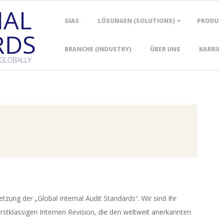
NAL
Primary
GIAS
LÖSUNGEN (SOLUTIONS)
PRODU
Navigation
RDS
Menu
BRANCHE (INDUSTRY)
ÜBER UNS
KARRI
 GLOBALLY
ung der „Global Internal Audit Standards“. Wir sind Ihr
rstklassigen Internen Revision, die den weltweit anerkannten