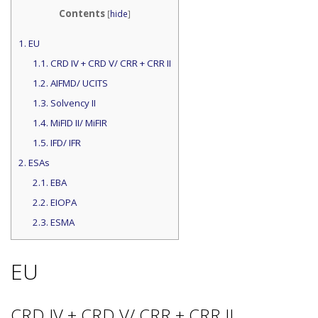
Contents
[
hide
]
1.
EU
1.1.
CRD IV + CRD V/ CRR + CRR II
1.2.
AIFMD/ UCITS
1.3.
Solvency II
1.4.
MiFID II/ MiFIR
1.5.
IFD/ IFR
2.
ESAs
2.1.
EBA
2.2.
EIOPA
2.3.
ESMA
EU
CRD IV + CRD V/ CRR + CRR II