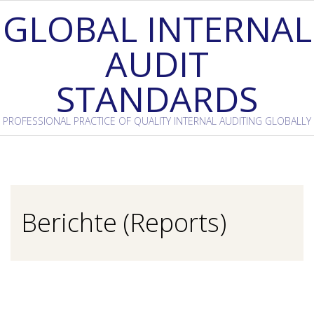
Skip
GLOBAL INTERNAL
to
AUDIT
content
STANDARDS
PROFESSIONAL PRACTICE OF QUALITY INTERNAL AUDITING GLOBALLY
Primary
Navigation
Menu
Berichte (Reports)